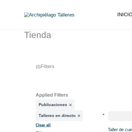
Ir
al
INICI
contenido
Tienda
Filters
Applied Filters
Publicaciones
Talleres en directo
Clear all
Taller de cu