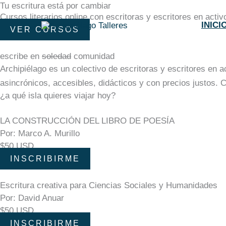
Tu escritura está por cambiar
Ir
Cursos literarios online con escritoras y escritores en act
al
INICI
VER CURSOS
contenido
escribe en
soledad
comunidad
Archipiélago es un colectivo de escritoras y escritores en 
asincrónicos, accesibles, didácticos y con precios justos. C
¿a qué isla quieres viajar hoy?
LA CONSTRUCCIÓN DEL LIBRO DE POESÍA
Por: Marco A. Murillo
$50 USD
INSCRIBIRME
Escritura creativa para Ciencias Sociales y Humanidades
Por: David Anuar
$50 USD
INSCRIBIRME