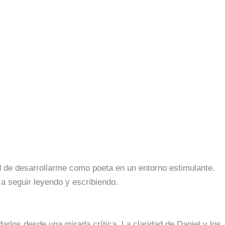
d de desarrollarme como poeta en un entorno estimulante.
 seguir leyendo y escribiendo.
rlos desde una mirada crítica. La claridad de Daniel y los