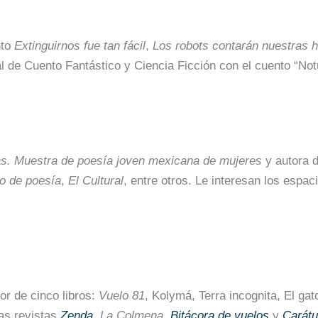
nto
Extinguirnos fue tan fácil
,
Los robots contarán nuestras h
de Cuento Fantástico y Ciencia Ficción con el cuento “Not
as. Muestra de poesía joven mexicana de mujeres
y autora 
co de poesía
,
El Cultural
, entre otros. Le interesan los espac
r de cinco libros:
Vuelo 81
, Kolymá, Terra incognita, El gat
as revistas
Zenda
,
La Colmena
,
Bitácora de vuelos
y
Carátu