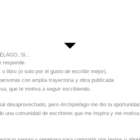
LAGO, SI...
e responde.
o libro (o solo por el gusto de escribir mejor).
 personas con amplia trayectoria y obra publicada
sa, que te motiva a seguir escribiendo.
cial desaprovechado, pero
Archipiélago
me dio la oportunida
 una comunidad de escritores que me inspira y me motiva a
spacio seguro y generoso para compartir mis textos y aborda