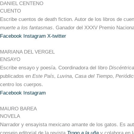
DANIEL CENTENO
CUENTO
Escribe cuentos de death fiction. Autor de los libros de cue
muerte a los fantasmas
. Ganador del XXXV Premio Nacional 
Facebook
Instagram
X-twitter
MARIANA DEL VERGEL
ENSAYO
Escribe ensayo y poesía. Coordinadora del libro
Discéntric
publicados en
Este País
,
Luvina
,
Casa del Tiempo
,
Periódi
centro los cuerpos.
Facebook
Instagram
MAURO BAREA
NOVELA
Narrador y ensayista mexicano amante de los gatos. Es auto
consejo editorial de la revista
Tropo a la uña
y colabora en l