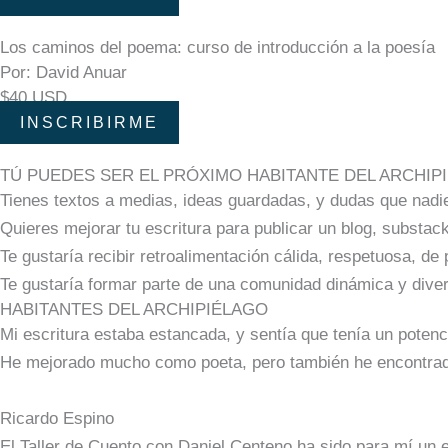
Los caminos del poema: curso de introducción a la poesía
Por: David Anuar
$40 USD
INSCRIBIRME
TÚ PUEDES SER EL PRÓXIMO HABITANTE DEL ARCHIPIÉ
Tienes textos a medias, ideas guardadas, y dudas que nadi
Quieres mejorar tu escritura para publicar un blog, substack 
Te gustaría recibir retroalimentación cálida, respetuosa, de
Te gustaría formar parte de una comunidad dinámica y diver
HABITANTES DEL ARCHIPIÉLAGO
Mi escritura estaba estancada, y sentía que tenía un poten
He mejorado mucho como poeta, pero también he encontrado
Ricardo Espino
El Taller de Cuento con Daniel Centeno ha sido para mí un e