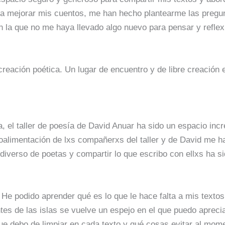
para mejorar mis cuentos, me han hecho plantearme las pregu
n la que no me haya llevado algo nuevo para pensar y reflex
creación poética. Un lugar de encuentro y de libre creació
, el taller de poesía de David Anuar ha sido un espacio in
roalimentación de lxs compañerxs del taller y de David me h
diverso de poetas y compartir lo que escribo con ellxs ha si
a. He podido aprender qué es lo que le hace falta a mis text
ntes de las islas se vuelve un espejo en el que puedo aprec
ue debo de limpiar en cada texto y qué cosas evitar al mom