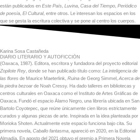
están publicados en
Este País
,
Luvina
,
Casa del Tiempo
,
Periódico
de poesía
,
El
Cultural
, entre otros. Le interesan los espacios en los
que se gesta la escritura colectiva y se pone al centro los cuerpos.
Karina Sosa Castañeda
DIARIO LITERARIO Y AUTOFICCIÓN
(Oaxaca, 1987). Editora, escritora y fundadora del proyecto editorial
Zopilote Rey
, donde se han publicado título como:
La inteligencia de
las flores
de Maurice Maeterlink,
Ruina
de Georg Simmel,
Acerca de
la piedra bezoar
de Noah Cressy. Ha dado talleres en bibliotecas y
centros culturales en Oaxaca como el Instituto de Artes Gráficas de
Oaxaca. Fundó el espacio Álamo Negro, una librería ubicada en San
Bartolo Coyotepec, que reúne únicamente cien libros estrictamente
curados y algunas piezas de arte. Inspirada en la idea planteada por
Morioka Shoten. Actualmente este espacio funciona bajo cita. Su
primera novela,
Caballo
fantasma
, apareció en 2020, en la Editorial
Almadía. En agosto del 2021 obtuvo el premio a Primera Novela