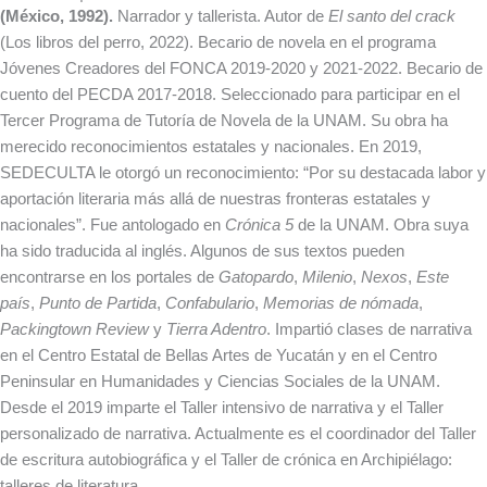
(México, 1992).
Narrador y tallerista. Autor de
El santo del crack
(Los libros del perro, 2022). Becario de novela en el programa
Jóvenes Creadores del FONCA 2019-2020 y 2021-2022. Becario de
cuento del PECDA 2017-2018. Seleccionado para participar en el
Tercer Programa de Tutoría de Novela de la UNAM. Su obra ha
merecido reconocimientos estatales y nacionales. En 2019,
SEDECULTA le otorgó un reconocimiento: “Por su destacada labor y
aportación literaria más allá de nuestras fronteras estatales y
nacionales”. Fue antologado en
Crónica 5
de la UNAM. Obra suya
ha sido traducida al inglés. Algunos de sus textos pueden
encontrarse en los portales de
Gatopardo
,
Milenio
,
Nexos
,
Este
país
,
Punto de Partida
,
Confabulario
,
Memorias de nómada
,
Packingtown Review
y
Tierra Adentro
. Impartió clases de narrativa
en el Centro Estatal de Bellas Artes de Yucatán y en el Centro
Peninsular en Humanidades y Ciencias Sociales de la UNAM.
Desde el 2019 imparte el Taller intensivo de narrativa y el Taller
personalizado de narrativa. Actualmente es el coordinador del Taller
de escritura autobiográfica y el Taller de crónica en Archipiélago:
talleres de literatura.