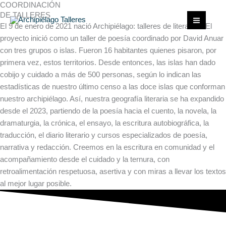
COORDINACIÓN
Ir
DE TALLERES
al
El 9 de enero de 2021 nació Archipiélago: talleres de literatura. El
contenido
proyecto inició como un taller de poesía coordinado por David Anuar
con tres grupos o islas. Fueron 16 habitantes quienes pisaron, por
primera vez, estos territorios. Desde entonces, las islas han dado
cobijo y cuidado a más de 500 personas, según lo indican las
estadísticas de nuestro último censo a las doce islas que conforman
nuestro archipiélago. Así, nuestra geografía literaria se ha expandido
desde el 2023, partiendo de la poesía hacia el cuento, la novela, la
dramaturgia, la crónica, el ensayo, la escritura autobiográfica, la
traducción, el diario literario y cursos especializados de poesía,
narrativa y redacción. Creemos en la escritura en comunidad y el
acompañamiento desde el cuidado y la ternura, con
retroalimentación respetuosa, asertiva y con miras a llevar los textos
al mejor lugar posible.