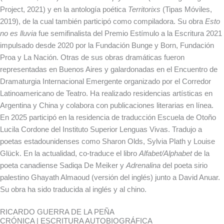
Project, 2021) y en la antología poética
Territorixs
(Tipas Móviles,
2019), de la cual también participó como compiladora. Su obra
Esto
no es lluvia
fue semifinalista del Premio Estímulo a la Escritura 2021
impulsado desde 2020 por la Fundación Bunge y Born, Fundación
Proa y La Nación. Otras de sus obras dramáticas fueron
representadas en Buenos Aires y galardonadas en el Encuentro de
Dramaturgia Internacional Emergente organizado por el Corredor
Latinoamericano de Teatro. Ha realizado residencias artísticas en
Argentina y China y colabora con publicaciones literarias en línea.
En 2025 participó en la residencia de traducción Escuela de Otoño
Lucila Cordone del Instituto Superior Lenguas Vivas. Tradujo a
poetas estadounidenses como Sharon Olds, Sylvia Plath y Louise
Glück. En la actualidad, co-traduce el libro
Alfabet/Alphabet
de la
poeta canadiense Sadiqa De Meiker y
Adrenalina
del poeta sirio
palestino Ghayath Almaoud (versión del inglés) junto a David Anuar.
Su obra ha sido traducida al inglés y al chino.
RICARDO GUERRA DE LA PEÑA
CRÓNICA | ESCRITURA AUTOBIOGRÁFICA