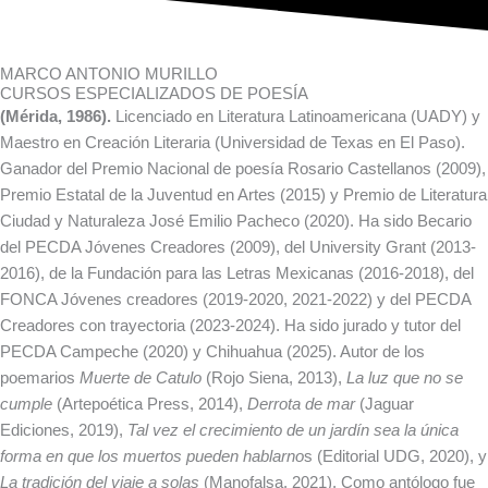
MARCO ANTONIO MURILLO
CURSOS ESPECIALIZADOS DE POESÍA
(Mérida, 1986).
Licenciado en Literatura Latinoamericana (UADY) y
Maestro en Creación Literaria (Universidad de Texas en El Paso).
Ganador del Premio Nacional de poesía Rosario Castellanos (2009),
Premio Estatal de la Juventud en Artes (2015) y Premio de Literatura
Ciudad y Naturaleza José Emilio Pacheco (2020). Ha sido Becario
del PECDA Jóvenes Creadores (2009), del University Grant (2013-
2016), de la Fundación para las Letras Mexicanas (2016-2018), del
FONCA Jóvenes creadores (2019-2020, 2021-2022) y del PECDA
Creadores con trayectoria (2023-2024). Ha sido jurado y tutor del
PECDA Campeche (2020) y Chihuahua (2025). Autor de los
poemarios
Muerte de Catulo
(Rojo Siena, 2013),
La luz que no se
cumple
(Artepoética Press, 2014),
Derrota de mar
(Jaguar
Ediciones, 2019),
Tal vez el crecimiento de un jardín sea la única
forma en que los muertos pueden hablarno
s (Editorial UDG, 2020), y
La tradición del viaje a solas
(Manofalsa, 2021). Como antólogo fue