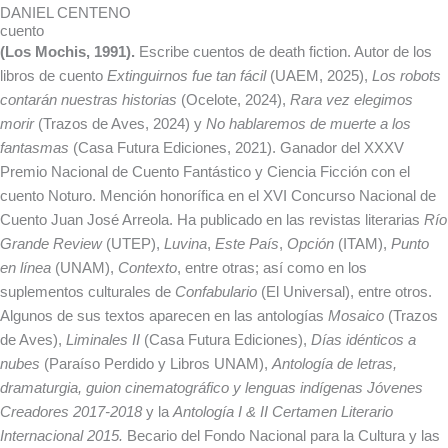
DANIEL CENTENO
cuento
(Los Mochis, 1991).
Escribe cuentos de death fiction. Autor de los
libros de cuento
Extinguirnos fue tan fácil
(UAEM, 2025),
Los robots
contarán nuestras historias
(Ocelote, 2024),
Rara vez elegimos
morir
(Trazos de Aves, 2024) y
No hablaremos de muerte a los
fantasmas
(Casa Futura Ediciones, 2021). Ganador del XXXV
Premio Nacional de Cuento Fantástico y Ciencia Ficción con el
cuento Noturo.
Mención honorífica en el XVI Concurso Nacional de
Cuento Juan José Arreola. Ha publicado en las revistas literarias
Río
Grande Review
(UTEP),
Luvina
,
Este País
,
Opción
(ITAM),
Punto
en línea
(UNAM),
Contexto
, entre otras; así como en los
suplementos culturales de
Confabulario
(El Universal), entre otros.
Algunos de sus textos aparecen en las antologías
Mosaico
(Trazos
de Aves),
Liminales II
(Casa Futura Ediciones),
Días idénticos a
nubes
(Paraíso Perdido y Libros UNAM),
Antología de letras,
dramaturgia, guion cinematográfico y lenguas indígenas Jóvenes
Creadores 2017-2018
y la
Antología I & II Certamen Literario
Internacional 2015.
Becario del Fondo Nacional para la Cultura y las