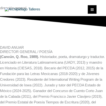
Ir
dirección general
al
contenido
DAVID ANUAR
DIRECTOR GENERAL / POESÍA
(Cancún, Q. Roo, 1989).
Historiador, poeta, dramaturgo y traductor.
Licenciado en Literatura Latinoamericana (UADY, 2013) y maestro
en Historia (CIESAS, 2018). Becario del PECDA (2012, 2015) de la
Fundación para las Letras Mexicanas (2018-2020) y de Jóvenes
Credores (2023). Residente del International Writing Program de la
Universidad de Iowa (2022). Jurado y tutor del PECDA Estado de
México (2024-2025). Ganador del Concurso de Cuento Corto Juan
de la Cabada (2011), del Premio Francisco Javier Clavijero (2019),
del Premio Estatal de Poesía Tiempos de Escritura (2020), del