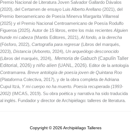
Premio Nacional de Literatura Joven Salvador Gallardo Dávalos
(2020), del Certamen de ensayo Luis Alberto Arellano (2021), del
Premio Iberoamericano de Poesía Minerva Margarita Villarreal
(2025) y el Premio Nacional Centroamericano de Poesía Rodulfo
Figueroa (2025). Autor de 15 libros, entre los más recientes
Alguien
hunde mi cabeza
(Mantis Editores, 2021),
Al fondo, a la derecha
(Fósforo, 2022),
Cartografía para regresar
(Libros del marqués,
2023),
Distancia
(Arboreto, 2024),
Un arqueólogo desconocido
Memoria de Gabuch
(Capulín Taller
(Libros del marqués, 2024),
Editorial, 2026) y
niño alien
(UANL, 2026)
. Editor de la antología
Contramarea. Breve antología de poesía joven de Quintana Roo
(Plataforma Colectiva, 2017), y de la obra completa de Adriana
Cupul Itzá,
Y mi cuerpo no ha muerto. Poesía recuperada (1993-
2002)
(IMCAS, 2019). Su obra poética y narrativa ha sido traducida
al inglés. Fundador y director de Archipiélago: talleres de literatura.
Copyright © 2026 Archipiélago Talleres